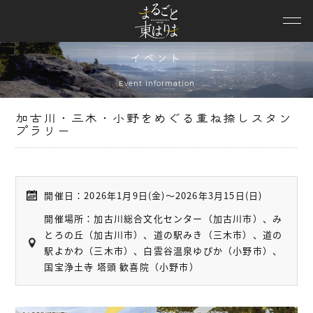
ニュース
観光スポット
イベント
モデルコース
Event Information
特集
加古川・三木・小野をめぐる重ね捺しスタン
プラリー
イベント
エリア情報
開催日：
2026年1月9日(金)～2026年3月15日(日)
観光動画
開催場所：
加古川総合文化センター（加古川市）、み
とろの丘（加古川市）、道の駅みき（三木市）、道の
パンフレット
駅よかわ（三木市）、白雲谷温泉ゆぴか（小野市）、
国宝浄土寺 塔頭 歓喜院（小野市）
兵庫DC特設
協議会概要