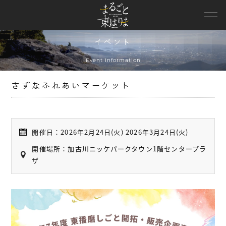
ニュース
観光スポット
イベント
モデルコース
Event Information
特集
きずなふれあいマーケット
イベント
エリア情報
開催日：
2026年2月24日(火) 2026年3月24日(火)
開催場所：
加古川ニッケパークタウン1階センタープラ
観光動画
ザ
パンフレット
兵庫DC特設
協議会概要