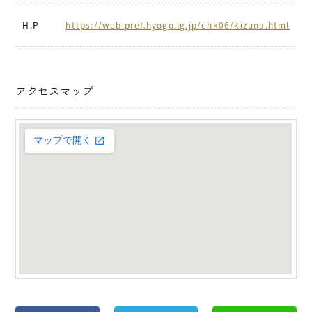
H.P
https://web.pref.hyogo.lg.jp/ehk06/kizuna.html
アクセスマップ