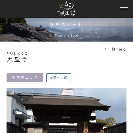
ニュース
観光スポット
観光スポット
モデルコース
Tourism Spot
特集
一覧へ戻る
だいしょうじ
大聖寺
イベント
エリア情報
歴史・伝統
明石市エリア
観光動画
パンフレット
兵庫DC特設
協議会概要