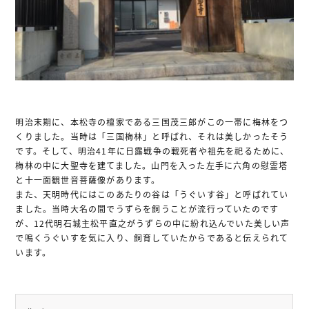
お問い合わせ
プライバシー・ポリシー
関連サイトリンク
明治末期に、本松寺の檀家である三国茂三郎がこの一帯に梅林をつ
サイトマップ
くりました。当時は「三国梅林」と呼ばれ、それは美しかったそう
です。そして、明治41年に日露戦争の戦死者や祖先を祀るために、
梅林の中に大聖寺を建てました。山門を入った左手に六角の慰霊塔
と十一面観世音菩薩像があります。
また、天明時代にはこのあたりの谷は「うぐいす谷」と呼ばれてい
ました。当時大名の間でうずらを飼うことが流行っていたのです
が、12代明石城主松平直之がうずらの中に紛れ込んでいた美しい声
で鳴くうぐいすを気に入り、飼育していたからであると伝えられて
います。