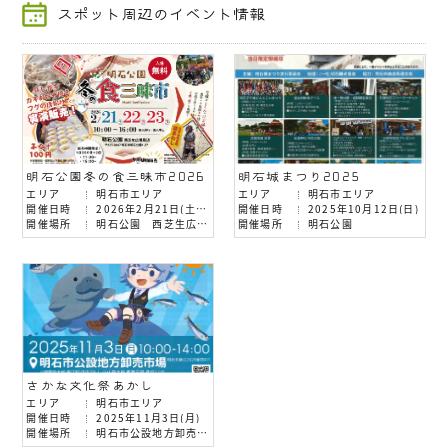
スポット周辺のイベント情報
明石公園冬の食三昧市2026
明石城まつり2025
エリア
明石市エリア
エリア
明石市エリア
開催日時
2026年2月21日(土)・22日(日)・23日(月)
開催日時
2025年10月12日(日)
開催場所
明石公園 西芝生広場周辺
開催場所
明石公園
さかな文化祭あかし
エリア
明石市エリア
開催日時
2025年11月3日(月)
開催場所
明石市公設地方卸売市場