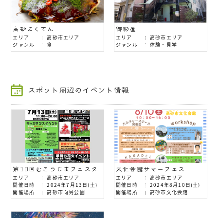
高砂にくてん
御影屋
エリア
高砂市エリア
エリア
高砂市エリア
ジャンル
食
ジャンル
体験・見学
スポット周辺のイベント情報
第10回むこうじまフェスタ
文化会館サマーフェス
エリア
高砂市エリア
エリア
高砂市エリア
開催日時
2024年7月13日(土)
開催日時
2024年8月10日(土)
開催場所
高砂市向島公園
開催場所
高砂市文化会館