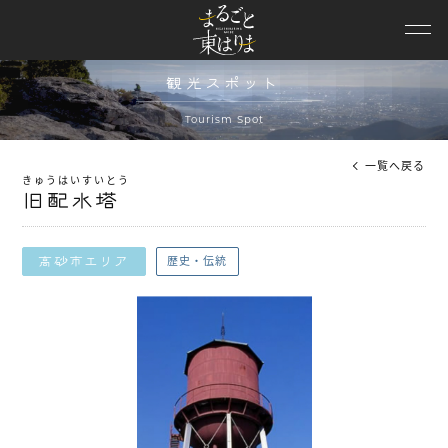
ニュース
観光スポット
観光スポット
モデルコース
Tourism Spot
特集
一覧へ戻る
きゅうはいすいとう
旧配水塔
イベント
エリア情報
歴史・伝統
高砂市エリア
観光動画
パンフレット
兵庫DC特設
協議会概要