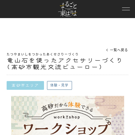
ニュース
観光スポット
観光スポット
モデルコース
Tourism Spot
特集
一覧へ戻る
たつやまいしをつかったあくせさりーづくり
竜山石を使ったアクセサリーづくり
イベント
(高砂市観光交流ビューロー)
エリア情報
体験・見学
高砂市エリア
観光動画
パンフレット
兵庫DC特設
協議会概要